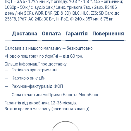
ІК; f = 3.95 - 177.7 мм, кут огляду: 70.3 ° - 1.8 °, 45x - оптичний;
1080р - 50 к / с; аудіо 1вх / 1вих, тривога 7вх. / 2вих, RS485;
день / ніч (ICR), WDR, DNR (2D & 3D), BLC, HLC, EIS; SD Card до
256Гб, IP67, AC 24В; 30 Вт, Hi-PoE. Ф 240 x 357 мм; 6.75 кг
Доставка
Оплата
Гарантія
Повернення
Самовивіз з нашого магазину — безкоштовно.
«Новою поштою» по Україні — від 80 грн.
Більше інформації про доставку
Готівкою при отриманні
Карткою он-лайн
Рахунок-фактура від ФОП
Оплата частинами ПриватБанк та МоноБанк
Гарантія від виробника 12-36 місяців.
Згідно правил магазину (посилання в шапці)