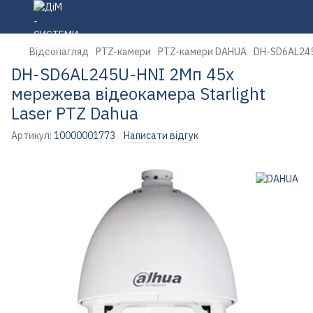
Відеонагляд
PTZ-камери
PTZ-камери DAHUA
DH-SD6AL245
DH-SD6AL245U-HNI 2Мп 45x
мережева відеокамера Starlight
Laser PTZ Dahua
Артикул:
10000001773
Написати відгук