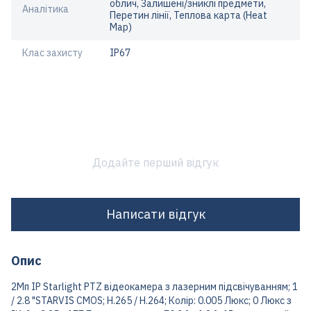
облич, Залишені/зниклі предмети,
Аналітика
Перетин лінії, Теплова карта (Heat
Map)
Клас захисту
IP67
Додайте перший відгук
Написати відгук
Опис
2Мп IP Starlight PTZ відеокамера з лазерним підсвічуванням; 1
/ 2.8 "STARVIS CMOS; H.265 / H.264; Колір: 0.005 Люкс; 0 Люкс з