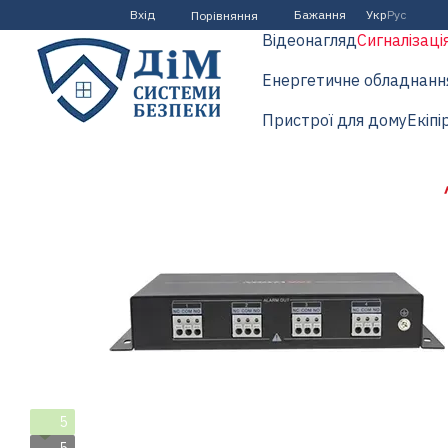
Перейти до основного контенту
Вхід
Бажання
Укр
Рус
Порівняння
Відеонагляд
Сигналізаці
Енергетичне обладнанн
Пристрої для дому
Екіпі
5