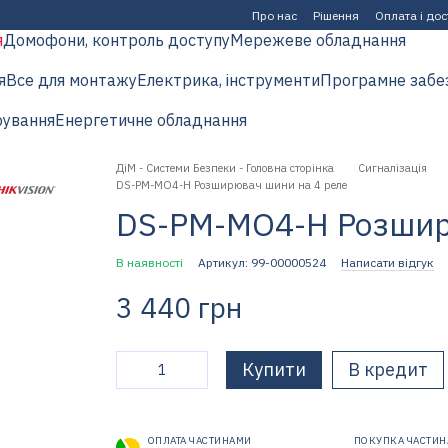
Про нас
Рішення
Оплата і до
я
Домофони, контроль доступу
Мережеве обладнання
я
Все для монтажу
Електрика, інструменти
Програмне забе
рування
Енергетичне обладнання
ДіМ - Системи Безпеки - Головна сторінка
Сигналізація
DS-PM-MO4-H Розширювач шини на 4 реле
DS-PM-MO4-H Розшир
В наявності
Артикул: 99-00000524
Написати відгук
3 440 грн
Купити
В кредит
ОПЛАТА ЧАСТИНАМИ
ПОКУПКА ЧАСТИ