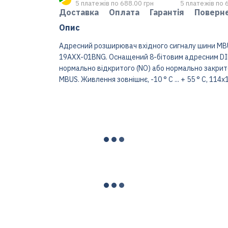
5 платежів по 688.00 грн
5 платежів по 
Доставка
Оплата
Гарантія
Поверн
Опис
Адресний розширювач вхідного сигналу шини MBU
19AXX-01BNG. Оснащений 8-бітовим адресним DIP-
нормально відкритого (NO) або нормально закрито
MBUS. Живлення зовнішнє, -10 ° C ... + 55 ° C, 114