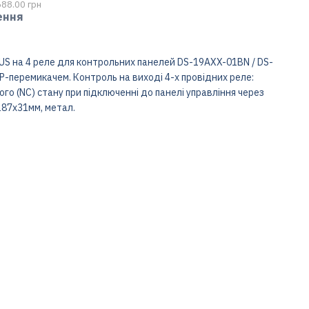
688.00 грн
ення
S на 4 реле для контрольних панелей DS-19AXX-01BN / DS-
перемикачем. Контроль на виході 4-х провідних реле:
го (NC) стану при підключенні до панелі управління через
х187х31мм, метал.