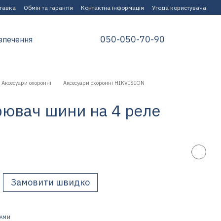
ставка
Обмін та гарантія
Контактна інформація
Угода користувача
050-050-70-90
зпечення
Аксесуари охоронні
Аксесуари охоронні HIKVISION
ювач шини на 4 реле
Замовити швидко
НАМИ