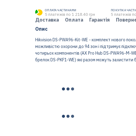
ОПЛАТА ЧАСТИНАМИ
ПОКУПКА ЧАСТ
5 платежів по 1 218.40 грн
5 платежів по
Доставка
Оплата
Гарантія
Поверн
Опис
Hikvision DS-PWA96-Kit-WE - комплект нового покол
можливістю охорони до 94 зон і підтримує підклю
чотирьох компонентів (AX Pro Hub DS-PWA96-М-W
брелок DS-PKF1-WE) які разом можуть захистити б