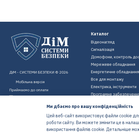
Каталог
Відеонагляд
Сигналізація
Домофони, контроль до
Мережеве обладнання
Енергетичне обладнання
ДіМ - СИСТЕМИ БЕЗПЕКИ © 2026
Все для монтажу
Мобільна версія
Електрика, інструменти
Приймаємо до оплати
Програмне забезпеченн
Пристрої для дому
Ми дбаємо про вашу конфіденційність
Екіпірування
Цей веб-сайт використовує файли cookie для
Енергетичне обладнання
роботи сайту. Ви можете змінити це в нала
Інтернет-магазин створений з Хорошоп
використання файлів cookie. Детальніше мо