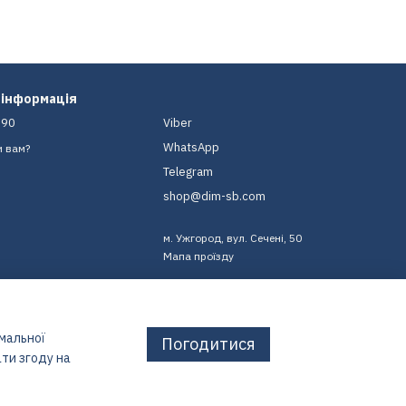
 інформація
-90
Viber
WhatsApp
и вам?
Telegram
shop@dim-sb.com
м. Ужгород, вул. Сечені, 50
Мапа проїзду
имальної
Погодитися
ти згоду на