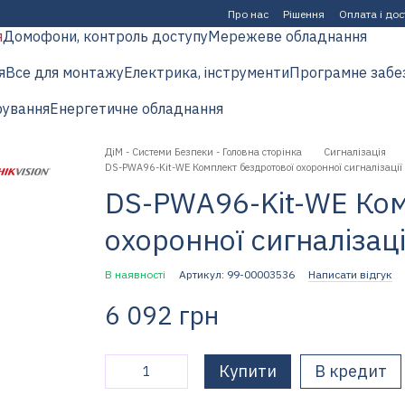
Про нас
Рішення
Оплата і до
я
Домофони, контроль доступу
Мережеве обладнання
я
Все для монтажу
Електрика, інструменти
Програмне забе
рування
Енергетичне обладнання
ДіМ - Системи Безпеки - Головна сторінка
Сигналізація
DS-PWA96-Kit-WE Комплект бездротової охоронної сигналізації 
DS-PWA96-Kit-WE Ком
охоронної сигналізаці
В наявності
Артикул: 99-00003536
Написати відгук
6 092 грн
Купити
В кредит