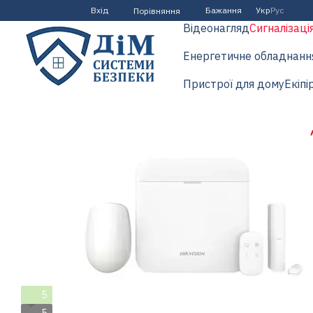
Перейти до основного контенту
Вхід
Бажання
Укр
Рус
Порівняння
Відеонагляд
Сигналізаці
Енергетичне обладнанн
Пристрої для дому
Екіпі
5