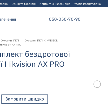
ставка
Обмін та гарантія
Контактна інформація
Угода користувача
050-050-70-90
зпечення
Охоронні ПКП
Охоронні ПКП HIKVISION
Hikvision AX PRO
плект бездротової
ї Hikvision AX PRO
Замовити швидко