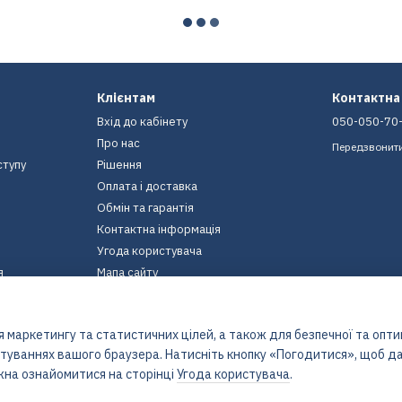
Клієнтам
Контактна
Вхід до кабінету
050-050-70
Про нас
Передзвонит
ступу
Рішення
Оплата і доставка
Обмін та гарантія
Контактна інформація
Угода користувача
я
Мапа сайту
Ми в соцмережах
 маркетингу та статистичних цілей, а також для безпечної та опт
штуваннях вашого браузера. Натисніть кнопку «Погодитися», щоб да
жна ознайомитися на сторінці
Угода користувача
.