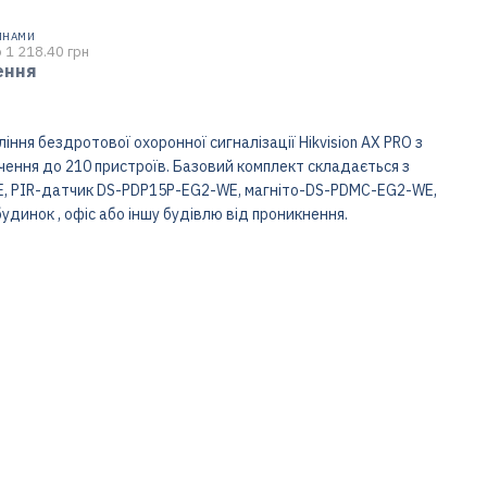
ИНАМИ
 1 218.40 грн
ення
іння бездротової охоронної сигналізації Hikvision AX PRO з
чення до 210 пристроїв. Базовий комплект складається з
E, PIR-датчик DS-PDP15P-EG2-WE, магніто-DS-PDMC-EG2-WE,
удинок , офіс або іншу будівлю від проникнення.