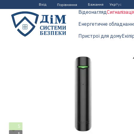
Перейти до основного контенту
Вхід
Бажання
Укр
Рус
Порівняння
Відеонагляд
Сигналізаці
Енергетичне обладнанн
Пристрої для дому
Екіпі
5