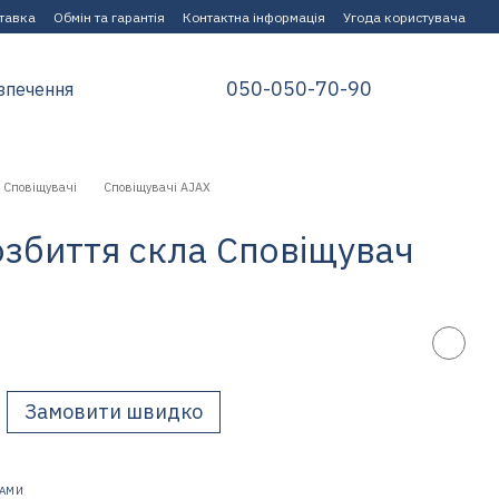
ставка
Обмін та гарантія
Контактна інформація
Угода користувача
050-050-70-90
зпечення
Сповіщувачі
Сповіщувачі AJAX
розбиття скла Сповіщувач
Замовити швидко
НАМИ