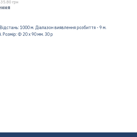
435.80 грн
ення
ідстань: 1000 м. Діапазон виявлення розбиття - 9 м.
 Розмір: Ф 20 х 90 мм. 30 р