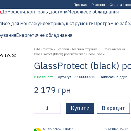
Про нас
Рішення
Оплата і до
я
Домофони, контроль доступу
Мережеве обладнання
я
Все для монтажу
Електрика, інструменти
Програмне забе
рування
Енергетичне обладнання
ДіМ - Системи Безпеки - Головна сторінка
Сигналізація
GlassProtect (black) розбиття скла Сповіщувач
GlassProtect (black) 
В наявності
Артикул: 99-00000575
Написати відгук
2 179 грн
Купити
В кредит
ОПЛАТА ЧАСТИНАМИ
ПОКУПКА ЧАСТИ