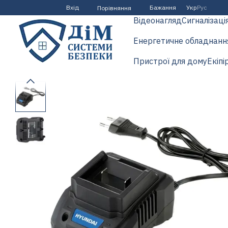
Перейти до основного контенту
Вхід
Бажання
Укр
Рус
Порівняння
Відеонагляд
Сигналізаці
Енергетичне обладнанн
Пристрої для дому
Екіпі