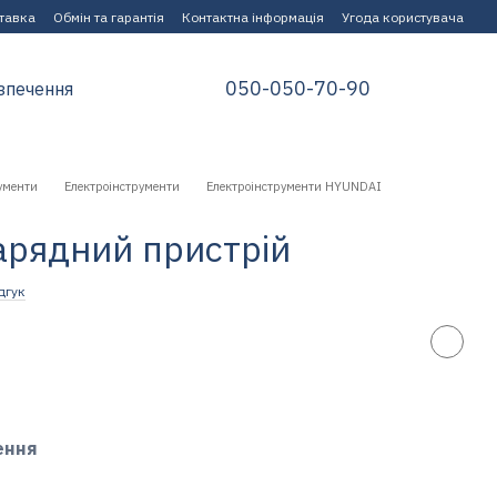
ставка
Обмін та гарантія
Контактна інформація
Угода користувача
050-050-70-90
зпечення
ументи
Електроінструменти
Електроінструменти HYUNDAI
арядний пристрій
дгук
ення