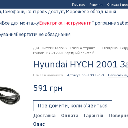
Про нас
Рішення
Оплата і до
я
Домофони, контроль доступу
Мережеве обладнання
я
Все для монтажу
Електрика, інструменти
Програмне забе
рування
Енергетичне обладнання
ДіМ - Системи Безпеки - Головна сторінка
Електрика, інстр
Hyundai HYCH 2001 Зарядний пристрій
Hyundai HYCH 2001 З
Немає в наявності
Артикул: 99-10035750
Написати ві
591 грн
Повідомити, коли з'явиться
Доставка
Оплата
Гарантія
Поверн
Опис