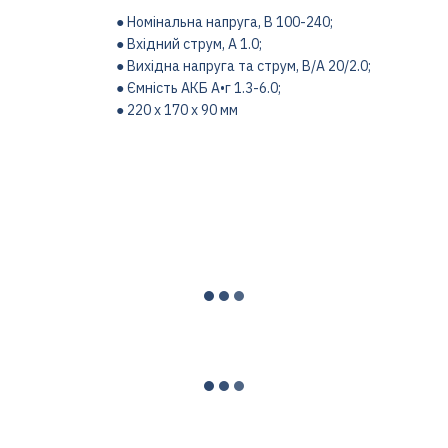
● Номінальна напруга, В 100-240;
● Вхідний струм, А 1.0;
● Вихідна напруга та струм, В/A 20/2.0;
● Ємність АКБ А•г 1.3-6.0;
● 220 x 170 x 90 мм