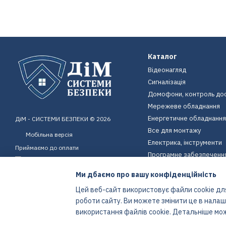
Каталог
Відеонагляд
Сигналізація
Домофони, контроль до
Мережеве обладнання
Енергетичне обладнання
ДіМ - СИСТЕМИ БЕЗПЕКИ © 2026
Все для монтажу
Мобільна версія
Електрика, інструменти
Приймаємо до оплати
Програмне забезпеченн
Пристрої для дому
Ми дбаємо про вашу конфіденційність
Екіпірування
Цей веб-сайт використовує файли cookie для
Енергетичне обладнання
роботи сайту. Ви можете змінити це в нала
Інтернет-магазин створений з Хорошоп
використання файлів cookie. Детальніше мо