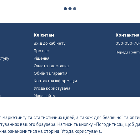
Клієнтам
Контактна
Вхід до кабінету
050-050-70
Про нас
Передзвонит
ступу
Рішення
Оплата і доставка
Обмін та гарантія
Контактна інформація
Угода користувача
я
Мапа сайту
Ми в соцмережах
 маркетингу та статистичних цілей, а також для безпечної та опт
штуваннях вашого браузера. Натисніть кнопку «Погодитися», щоб да
жна ознайомитися на сторінці
Угода користувача
.