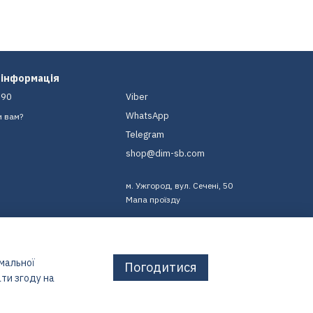
 інформація
-90
Viber
WhatsApp
и вам?
Telegram
shop@dim-sb.com
м. Ужгород, вул. Сечені, 50
Мапа проїзду
имальної
Погодитися
ти згоду на