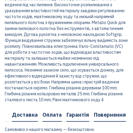
ведення під час пиляння. Високоточне розпилювання з
урахуванням властивостей матеріалу завдяки регулюванню
частоти ходів, маятниковому ходу та низькій напрямній
пиляльного полотна з пружинними опорами. Metabo Quick для
заміни пилкового полотна без інструментів, з автоматичним
викидом. Дугова рукоятка з нековзкою накладкою Softgrip.
Функція видування стружки забезпечує вільну видимість зони
розпилу. Повнохвильова електроніка Vario-Constamatic (VC)
для роботи з частотою ходів, що відповідає властивостям
матеріалу та залишається майже незмінною під
навантаженням. Можливість підключення універсального
пилососа. Незнімне захисне скло, що зсувається донизу, для
ефективного відведення й захисту від стружки, що
розлітається у всі боки. Напрямна шина і пристрій ведення
постачаються окремо. Глибина різання деревини 100 mm;
Глибина різання кольорових металів 25 mm; Глибина різання
сталевого листа 10 mm; Рівні маятникового ходу 4
Доставка
Оплата
Гарантія
Повернення
Самовивіз з нашого магазину — безкоштовно.