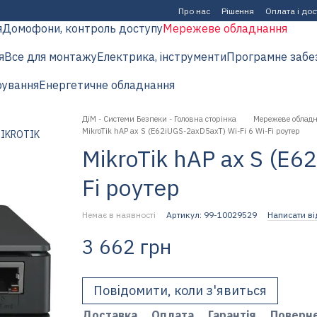
Про нас
Рішення
Оплата і до
я
Домофони, контроль доступу
Мережеве обладнання
я
Все для монтажу
Електрика, інструменти
Програмне забе
рування
Енергетичне обладнання
ДіМ - Системи Безпеки - Головна сторінка
Мережеве облад
MikroTik hAP ax S (E62iUGS-2axD5axT) Wi-Fi 6 Wi-Fi роутер
MikroTik hAP ax S (E6
Fi роутер
Немає в наявності
Артикул: 99-10029529
Написати ві
3 662 грн
Повідомити, коли з'явиться
Доставка
Оплата
Гарантія
Поверн