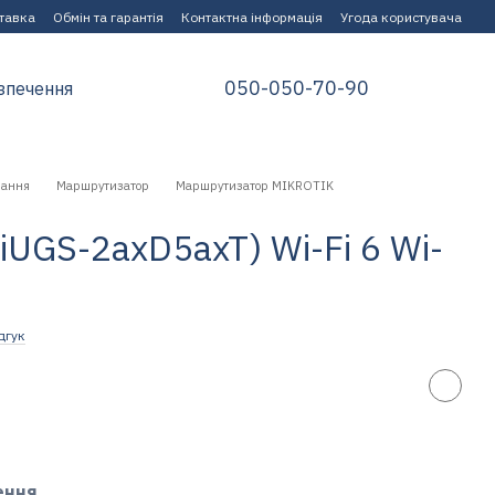
ставка
Обмін та гарантія
Контактна інформація
Угода користувача
050-050-70-90
зпечення
нання
Маршрутизатор
Маршрутизатор MIKROTIK
2iUGS-2axD5axT) Wi-Fi 6 Wi-
дгук
ення