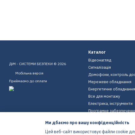
Каталог
Відеонагляд
ДіМ - СИСТЕМИ БЕЗПЕКИ © 2026
Сигналізація
Мобільна версія
Домофони, контроль до
Приймаємо до оплати
Мережеве обладнання
Енергетичне обладнання
Все для монтажу
Електрика, інструменти
Програмне забезпеченн
Пристрої для дому
Ми дбаємо про вашу конфіденційність
Екіпірування
Цей веб-сайт використовує файли cookie для
Енергетичне обладнання