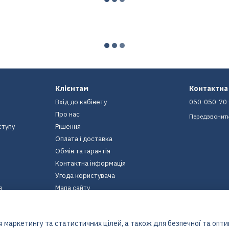
Клієнтам
Контактна
Вхід до кабінету
050-050-70
Про нас
Передзвонит
ступу
Рішення
Оплата і доставка
Обмін та гарантія
Контактна інформація
Угода користувача
я
Мапа сайту
Ми в соцмережах
 маркетингу та статистичних цілей, а також для безпечної та опт