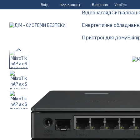
Перейти до основного контенту
Вхід
Бажання
Укр
Рус
Порівняння
Відеонагляд
Сигналізаці
Енергетичне обладнанн
Пристрої для дому
Екіпі