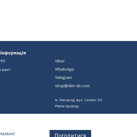
 інформація
-90
Viber
WhatsApp
и вам?
Telegram
shop@dim-sb.com
м. Ужгород, вул. Сечені, 50
Мапа проїзду
имальної
Погодитися