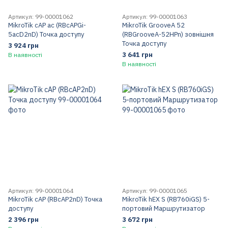
Артикул: 99-00001062
Артикул: 99-00001063
MikroTik cAP ac (RBcAPGi-
MikroTik GrooveA 52
5acD2nD) Точка доступу
(RBGrooveA-52HPn) зовнішня
Точка доступу
3 924 грн
3 641 грн
В наявності
В наявності
Артикул: 99-00001064
Артикул: 99-00001065
MikroTik cAP (RBcAP2nD) Точка
MikroTik hEX S (RB760iGS) 5-
доступу
портовий Маршрутизатор
2 396 грн
3 672 грн