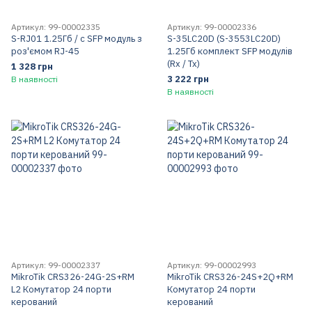
Артикул: 99-00002335
Артикул: 99-00002336
S-RJ01 1.25Гб / с SFP модуль з
S-35LC20D (S-3553LC20D)
роз'ємом RJ-45
1.25Гб комплект SFP модулів
(Rx / Tx)
1 328 грн
3 222 грн
В наявності
В наявності
Артикул: 99-00002337
Артикул: 99-00002993
MikroTik CRS326-24G-2S+RM
MikroTik CRS326-24S+2Q+RM
L2 Комутатор 24 порти
Комутатор 24 порти
керований
керований