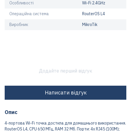
Особливості
Wi-Fi 2.4GHz
Операційна система
RouterOS L4
Виробник
MikroTik
Додайте перший відгук
Написати відгук
Опис
4-портова Wi-Fi точка досткпа для домашнього використання.
RouterOS L4, CPU 650 МГц, RAM 32 Мб. Порти: 4x RJ45 (100M);