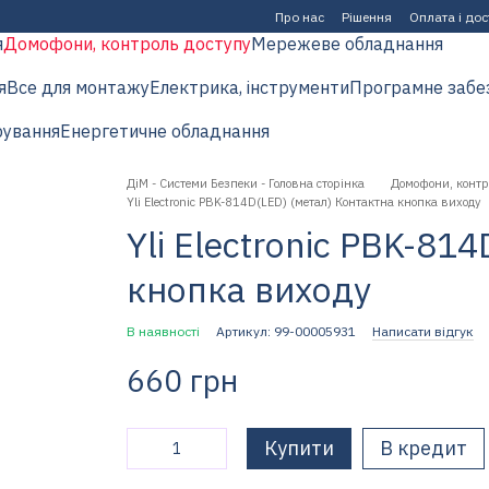
Про нас
Рішення
Оплата і до
я
Домофони, контроль доступу
Мережеве обладнання
я
Все для монтажу
Електрика, інструменти
Програмне забе
рування
Енергетичне обладнання
ДіМ - Системи Безпеки - Головна сторінка
Домофони, контр
Yli Electronic PBK-814D(LED) (метал) Контактна кнопка виходу
Yli Electronic PBK-81
кнопка виходу
В наявності
Артикул: 99-00005931
Написати відгук
660 грн
Купити
В кредит