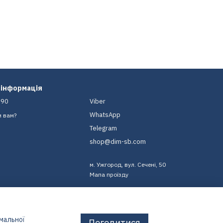
 інформація
-90
Viber
WhatsApp
и вам?
Telegram
shop@dim-sb.com
м. Ужгород, вул. Сечені, 50
Мапа проїзду
имальної
Погодитися