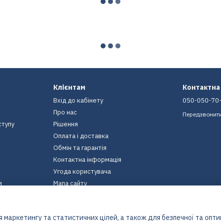
Клієнтам
Контактна
Вхід до кабінету
050-050-70
Про нас
Передзвонит
ступу
Рішення
Оплата і доставка
Обмін та гарантія
Контактна інформація
Угода користувача
я
Мапа сайту
Ми в соцмережах
 маркетингу та статистичних цілей, а також для безпечної та опт