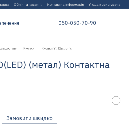
ставка
Обмін та гарантія
Контактна інформація
Угода користувача
050-050-70-90
зпечення
оль доступу
Кнопки
Кнопки Yli Electronic
4D(LED) (метал) Контактна
Замовити швидко