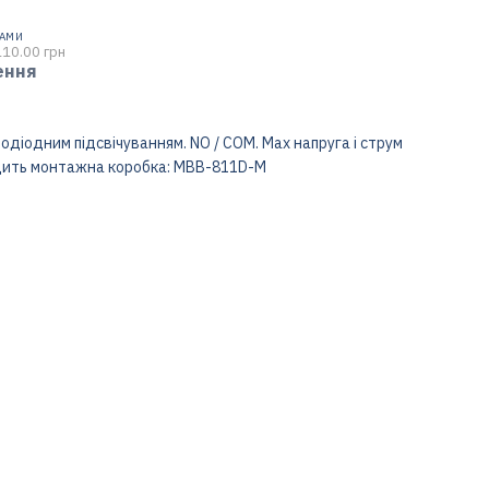
НАМИ
110.00 грн
ення
тлодіодним підсвічуванням. NO / COM. Max напруга і струм
ходить монтажна коробка: MBB-811D-M