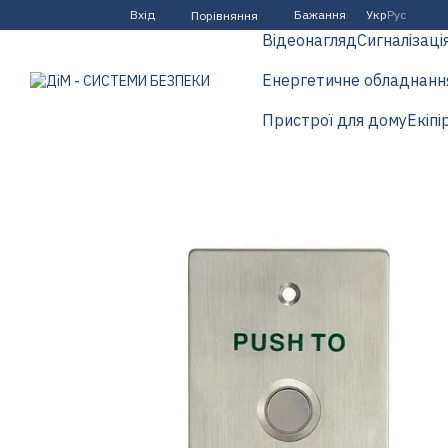
Перейти до основного контенту
Вхід
Бажання
Укр
Рус
Порівняння
Відеонагляд
Сигналізаці
Енергетичне обладнанн
Пристрої для дому
Екіпі