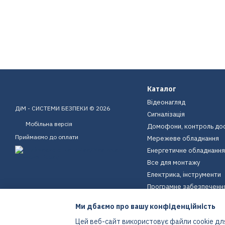
Каталог
Відеонагляд
ДіМ - СИСТЕМИ БЕЗПЕКИ © 2026
Сигналізація
Мобільна версія
Домофони, контроль до
Приймаємо до оплати
Мережеве обладнання
Енергетичне обладнання
Все для монтажу
Електрика, інструменти
Програмне забезпеченн
Пристрої для дому
Ми дбаємо про вашу конфіденційність
Екіпірування
Цей веб-сайт використовує файли cookie для
Енергетичне обладнання