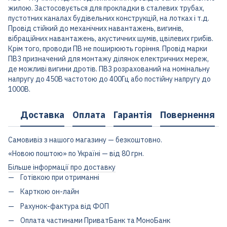
жилою. Застосовується для прокладки в сталевих трубах,
пустотних каналах будівельних конструкцій, на лотках і т.д.
Провід стійкий до механічних навантажень, вигинів,
вібраційних навантажень, акустичних шумів, цвілевих грибів.
Крім того, проводи ПВ не поширюють горіння. Провід марки
ПВ3 призначений для монтажу ділянок електричних мереж,
де можливі вигини дротів. ПВ3 розрахований на номінальну
напругу до 450В частотою до 400Гц або постійну напругу до
1000В.
Доставка
Оплата
Гарантія
Повернення
Самовивіз з нашого магазину — безкоштовно.
«Новою поштою» по Україні — від 80 грн.
Більше інформації про доставку
Готівкою при отриманні
Карткою он-лайн
Рахунок-фактура від ФОП
Оплата частинами ПриватБанк та МоноБанк