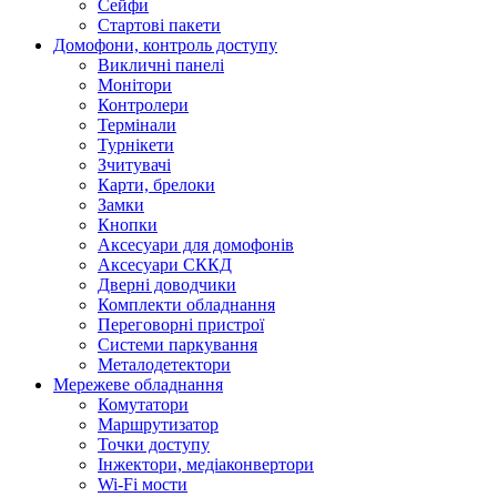
Сейфи
Стартові пакети
Домофони, контроль доступу
Викличні панелі
Монітори
Контролери
Термінали
Турнікети
Зчитувачі
Карти, брелоки
Замки
Кнопки
Аксесуари для домофонів
Аксесуари СККД
Дверні доводчики
Комплекти обладнання
Переговорні пристрої
Системи паркування
Металодетектори
Мережеве обладнання
Комутатори
Маршрутизатор
Точки доступу
Інжектори, медіаконвертори
Wi-Fi мости