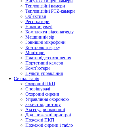
Вибухозахищені камери
Тепловізійні камери
Тепловізійні PTZ-камери
Об`єктиви
Реєстратори
Накопичувачі
Комплекти відеонагляду
Машинний зір
Зовнішні мікрофони
Контроль трафіку
Монітори
Плати відеозахоплення
Портативні камери
Комп`ютери
Пульти управління
Сигналізація
Охоронні ПКП
Сповіщувачі
Охоронні сирени
Управління охороною
Захист від потопу
Аксесуари охоронні
Дод. пожежні пристрої
Пожежні ПКП
Пожежні сирени і табло