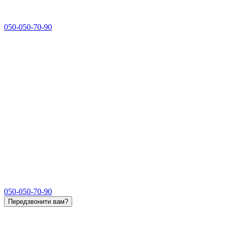
050-050-70-90
050-050-70-90
Передзвонити вам?