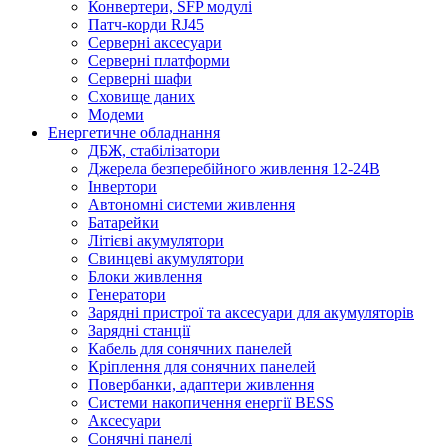
Конвертери, SFP модулі
Патч-корди RJ45
Серверні аксесуари
Серверні платформи
Серверні шафи
Сховище даних
Модеми
Енергетичне обладнання
ДБЖ, стабілізатори
Джерела безперебійного живлення 12-24В
Інвертори
Автономні системи живлення
Батарейки
Літієві акумулятори
Свинцеві акумулятори
Блоки живлення
Генератори
Зарядні пристрої та аксесуари для акумуляторів
Зарядні станції
Кабель для сонячних панелей
Кріплення для сонячних панелей
Повербанки, адаптери живлення
Системи накопичення енергії BESS
Аксесуари
Сонячні панелі