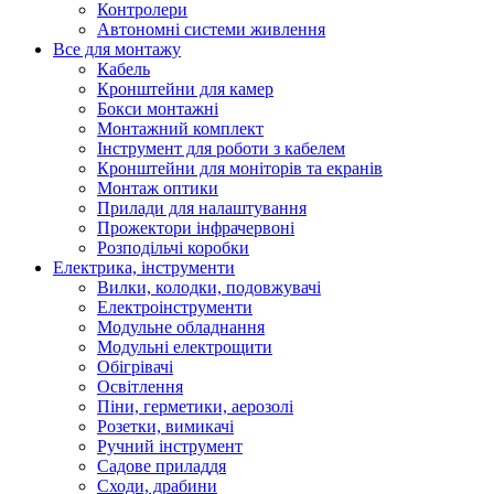
Контролери
Автономні системи живлення
Все для монтажу
Кабель
Кронштейни для камер
Бокси монтажні
Монтажний комплект
Інструмент для роботи з кабелем
Кронштейни для моніторів та екранів
Монтаж оптики
Прилади для налаштування
Прожектори інфрачервоні
Розподільчі коробки
Електрика, інструменти
Вилки, колодки, подовжувачі
Електроінструменти
Модульне обладнання
Модульні електрощити
Обігрівачі
Освітлення
Піни, герметики, аерозолі
Розетки, вимикачі
Ручний інструмент
Садове приладдя
Сходи, драбини