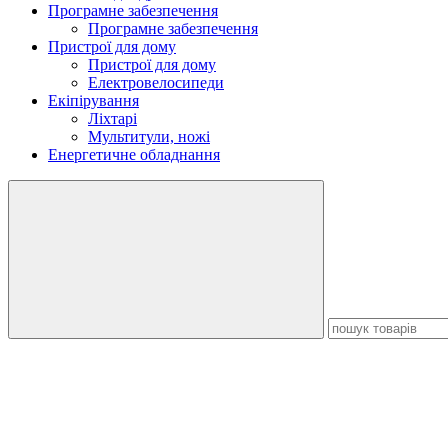
Програмне забезпечення
Програмне забезпечення
Пристрої для дому
Пристрої для дому
Електровелосипеди
Екіпірування
Ліхтарі
Мультитули, ножі
Енергетичне обладнання