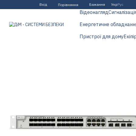
Перейти до основного контенту
Вхід
Бажання
Укр
Рус
Порівняння
Відеонагляд
Сигналізаці
Енергетичне обладнанн
Пристрої для дому
Екіпі