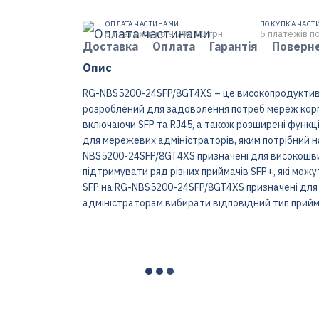
ОПЛАТА ЧАСТИНАМИ
ПОКУПКА ЧАСТ
5 платежів по 9 799.80 грн
5 платежів по
Доставка
Оплата
Гарантія
Поверн
Опис
RG-NBS5200-24SFP/8GT4XS – це високопродуктив
розроблений для задоволення потреб мереж корпор
включаючи SFP та RJ45, а також розширені функції
для мережевих адміністраторів, яким потрібний н
NBS5200-24SFP/8GT4XS призначені для високошвид
підтримувати ряд різних приймачів SFP+, які можу
SFP на RG-NBS5200-24SFP/8GT4XS призначені для
адміністраторам вибирати відповідний тип прийм