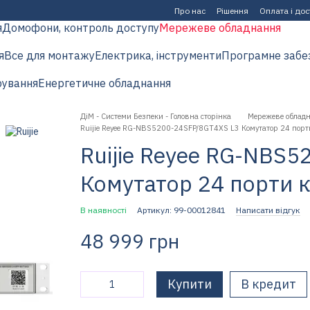
Про нас
Рішення
Оплата і до
я
Домофони, контроль доступу
Мережеве обладнання
я
Все для монтажу
Електрика, інструменти
Програмне забе
рування
Енергетичне обладнання
ДіМ - Системи Безпеки - Головна сторінка
Мережеве облад
Ruijie Reyee RG-NBS5200-24SFP/8GT4XS L3 Комутатор 24 пор
Ruijie Reyee RG-NBS
Комутатор 24 порти 
В наявності
Артикул: 99-00012841
Написати відгук
48 999 грн
Купити
В кредит