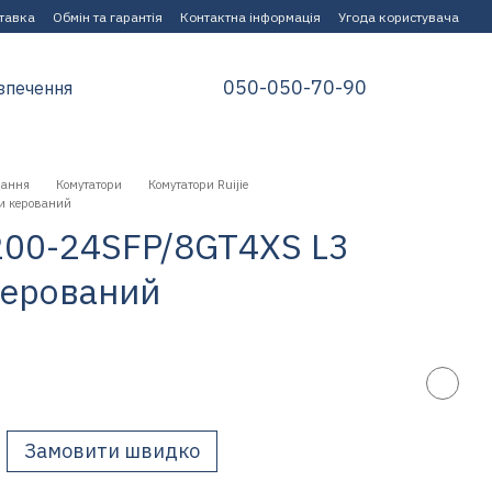
ставка
Обмін та гарантія
Контактна інформація
Угода користувача
050-050-70-90
зпечення
нання
Комутатори
Комутатори Ruijie
ти керований
5200-24SFP/8GT4XS L3
керований
Замовити швидко