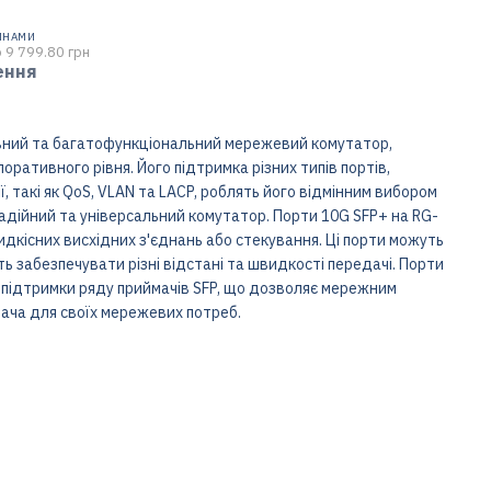
ИНАМИ
 9 799.80 грн
ення
ний та багатофункціональний мережевий комутатор,
ативного рівня. Його підтримка різних типів портів,
, такі як QoS, VLAN та LACP, роблять його відмінним вибором
адійний та універсальний комутатор. Порти 10G SFP+ на RG-
кісних висхідних з'єднань або стекування. Ці порти можуть
ть забезпечувати різні відстані та швидкості передачі. Порти
 підтримки ряду приймачів SFP, що дозволяє мережним
ача для своїх мережевих потреб.