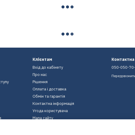
Клієнтам
Контактна
Вхід до кабінету
050-050-70
Про нас
Передзвонит
ступу
Рішення
Оплата і доставка
Обмін та гарантія
Контактна інформація
Угода користувача
я
Мапа сайту
Ми в соцмережах