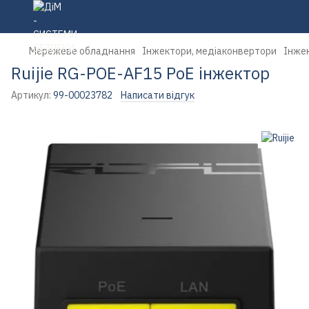
Мережеве обладнання
Інжектори, медіаконвертори
Інжек
Ruijie RG-POE-AF15 PoE інжектор
Артикул:
99-00023782
Написати відгук