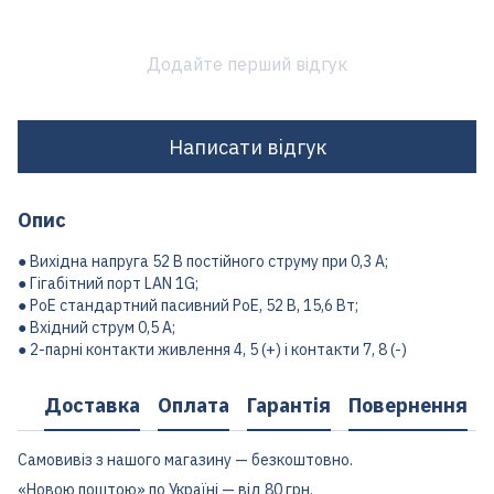
Додайте перший відгук
Написати відгук
Опис
● Вихідна напруга 52 В постійного струму при 0,3 А;
● Гігабітний порт LAN 1G;
● PoE стандартний пасивний PoE, 52 В, 15,6 Вт;
● Вхідний струм 0,5 А;
● 2-парні контакти живлення 4, 5 (+) і контакти 7, 8 (-)
Доставка
Оплата
Гарантія
Повернення
Самовивіз з нашого магазину — безкоштовно.
«Новою поштою» по Україні — від 80 грн.