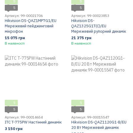
5
5
5
5
Артикул: 99-00021706
Артикул: 99-00023853
Hikvision DS-QAZ1MP7G1/EU
Hikvision DS-
Мережевий пейджинговий
QAZ1325G1T(C)/EU
мікрофон
Мережевий рупорний динамік
15 075 грн
21 375 грн
В наявності
В наявності
5
5
5
5
Артикул: 99-00014654
Артикул: 99-00015547
ITC T-775PW Настінний динамік
Hikvision DS-QAZ1120G1-B/EU
20 Вт Мережевий динамік
3 150 грн