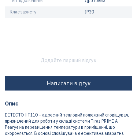
Тип підключення
Дротовий
Клас захисту
IP30
Додайте перший відгук
Написати відгук
Опис
DETECTO HT110 – адресний тепловий пожежний сповіщувач,
призначений для роботи у складі системи Tiras PRIME A.
Реагує на перевищення температури в приміщенні, що
охороняється. В основі сповіщувача є ефективна апаратна