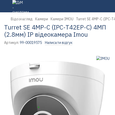
Відеонагляд
Камери
Камери IMOU
Turret SE 4MP-C (IPC-T
Turret SE 4MP-C (IPC-T42EP-C) 4МП
(2.8мм) IP відеокамера Imou
Артикул:
99-00019575
Написати відгук