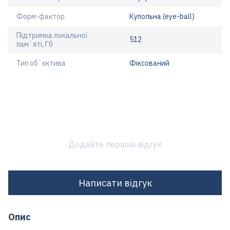
Форм-фактор
Купольна (eye-ball)
Підтримка локальної
512
пам`яті, Гб
Тип об`єктива
Фіксований
Додайте перший відгук
Написати відгук
Опис