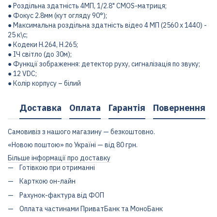
● Роздільна здатність 4МП, 1/2.8" CMOS-матриця;
● Фокус 2.8мм (кут огляду 90°);
● Максимальна роздільна здатність відео 4 МП (2560 x 1440) -
25 к\с;
● Кодеки H.264, H.265;
● ІЧ світло (до 30м);
● Функції зображення: детектор руху,
сигналізація по звуку
;
● 12 VDC;
● Колір корпусу – білий
Доставка
Оплата
Гарантія
Повернення
Самовивіз з нашого магазину — безкоштовно.
«Новою поштою» по Україні — від 80 грн.
Більше інформації про доставку
Готівкою при отриманні
Карткою он-лайн
Рахунок-фактура від ФОП
Оплата частинами ПриватБанк та МоноБанк