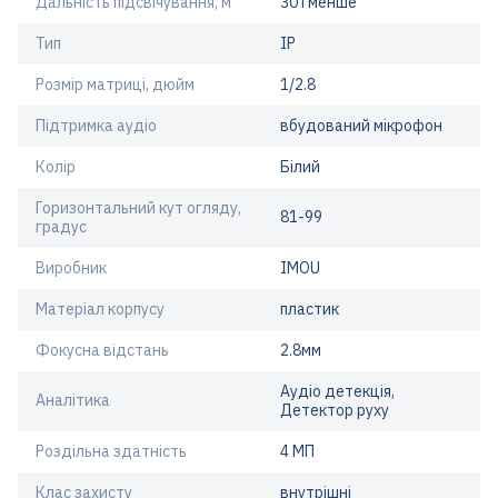
Дальність підсвічування, м
30 і менше
Тип
IP
Розмір матриці, дюйм
1/2.8
Підтримка аудіо
вбудований мікрофон
Колір
Білий
Горизонтальний кут огляду,
81-99
градус
Виробник
IMOU
Матеріал корпусу
пластик
Фокусна відстань
2.8мм
Аудіо детекція,
Аналітика
Детектор руху
Роздільна здатність
4 МП
Клас захисту
внутрішні