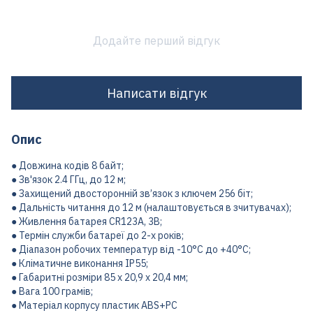
Додайте перший відгук
Написати відгук
Опис
● Довжина кодів 8 байт;
● Зв'язок 2.4 ГГц, до 12 м;
● Захищений двосторонній зв’язок з ключем 256 біт;
● Дальність читання до 12 м (налаштовується в зчитувачах);
● Живлення батарея CR123A, 3В;
● Термін служби батареї до 2-х років;
● Діапазон робочих температур від -10°С до +40°С;
● Кліматичне виконання IP55;
● Габаритні розміри 85 х 20,9 х 20,4 мм;
● Вага 100 грамів;
● Матеріал корпусу пластик ABS+PC