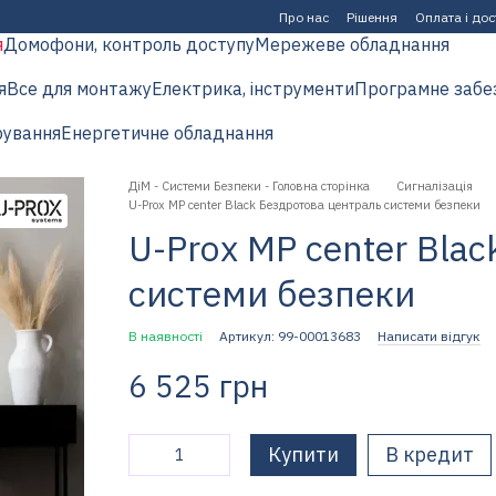
Про нас
Рішення
Оплата і до
я
Домофони, контроль доступу
Мережеве обладнання
я
Все для монтажу
Електрика, інструменти
Програмне забе
рування
Енергетичне обладнання
ДіМ - Системи Безпеки - Головна сторінка
Сигналізація
U-Prox MP center Black Бездротова централь системи безпеки
U-Prox MP center Bla
системи безпеки
В наявності
Артикул: 99-00013683
Написати відгук
6 525 грн
Купити
В кредит