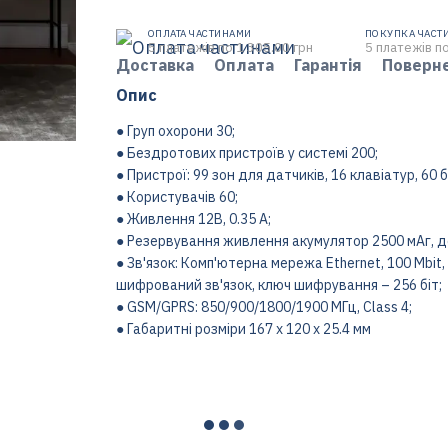
ОПЛАТА ЧАСТИНАМИ
ПОКУПКА ЧАСТ
5 платежів по 1 305.00 грн
5 платежів по
Доставка
Оплата
Гарантія
Поверн
Опис
● Груп охорони 30;
● Бездротових пристроїв у системі 200;
● Пристрої: 99 зон для датчиків, 16 клавіатур, 60 
● Користувачів 60;
● Живлення 12В, 0.35 А;
● Резервування живлення акумулятор 2500 мАг, д
● Зв'язок: Комп'ютерна мережа Ethernet, 100 Mb
шифрований зв'язок, ключ шифрування – 256 біт;
● GSM/GPRS: 850/900/1800/1900 МГц, Class 4;
● Габаритні розміри 167 х 120 х 25.4 мм