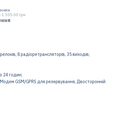
ИНАМИ
 1 305.00 грн
ення
брелоків, 8 радіоретрансляторів, 35 виходів;
о 24 годин;
it, Модем GSM/GPRS для резервування, Двосторонній