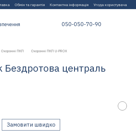
ставка
Обмін та гарантія
Контактна інформація
Угода користувача
050-050-70-90
зпечення
Охоронні ПКП
Охоронні ПКП U-PROX
ck Бездротова централь
Замовити швидко