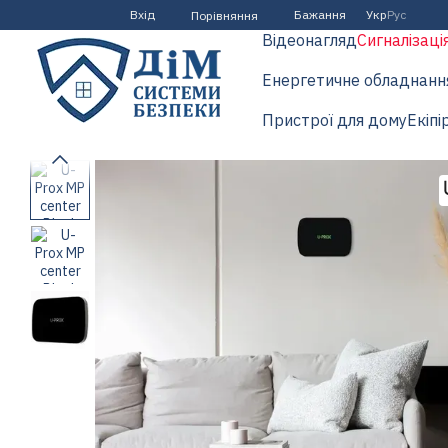
Перейти до основного контенту
Вхід
Бажання
Укр
Рус
Порівняння
Відеонагляд
Сигналізаці
Енергетичне обладнанн
Пристрої для дому
Екіпі