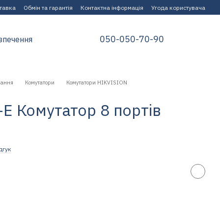
ставка
Обмін та гарантія
Контактна інформація
Угода користувача
050-050-70-90
зпечення
нання
Комутатори
Комутатори HIKVISION
-E Комутатор 8 портів
дгук