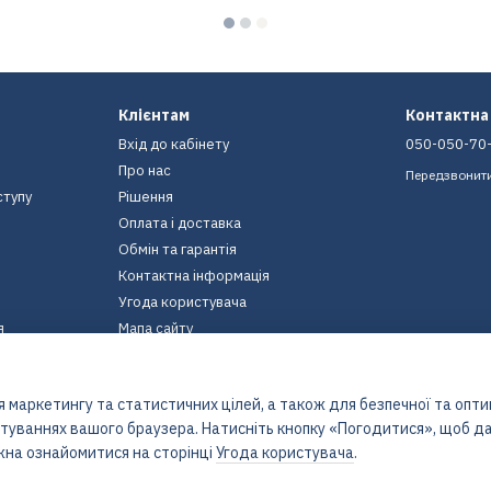
Клієнтам
Контактна
Вхід до кабінету
050-050-70
Про нас
Передзвонит
ступу
Рішення
Оплата і доставка
Обмін та гарантія
Контактна інформація
Угода користувача
я
Мапа сайту
Ми в соцмережах
 маркетингу та статистичних цілей, а також для безпечної та опт
штуваннях вашого браузера. Натисніть кнопку «Погодитися», щоб да
жна ознайомитися на сторінці
Угода користувача
.