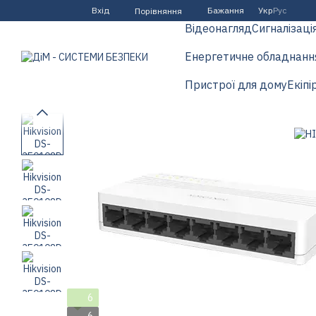
Перейти до основного контенту
Вхід
Бажання
Укр
Рус
Порівняння
Відеонагляд
Сигналізаці
Енергетичне обладнанн
Пристрої для дому
Екіпі
6