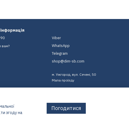
 інформація
-90
Viber
WhatsApp
и вам?
Telegram
shop@dim-sb.com
м. Ужгород, вул. Сечені, 50
Мапа проїзду
имальної
Погодитися
ти згоду на