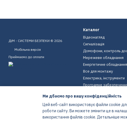
Каталог
Відеонагляд
ДіМ - СИСТЕМИ БЕЗПЕКИ © 2026
Сигналізація
Мобільна версія
Домофони, контроль до
Приймаємо до оплати
Мережеве обладнання
Енергетичне обладнання
Все для монтажу
Електрика, інструменти
Програмне забезпеченн
Пристрої для дому
Ми дбаємо про вашу конфіденційність
Екіпірування
Цей веб-сайт використовує файли cookie для
Енергетичне обладнання
роботи сайту. Ви можете змінити це в нала
Інтернет-магазин створений з Хорошоп
використання файлів cookie. Детальніше мо