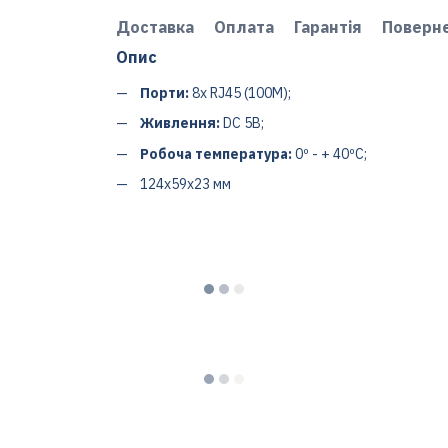
Доставка
Оплата
Гарантія
Поверн
Опис
Порти:
8x RJ45 (100M);
Живлення:
DC 5В;
Робоча температура:
0º - + 40ºC;
124x59x23 мм