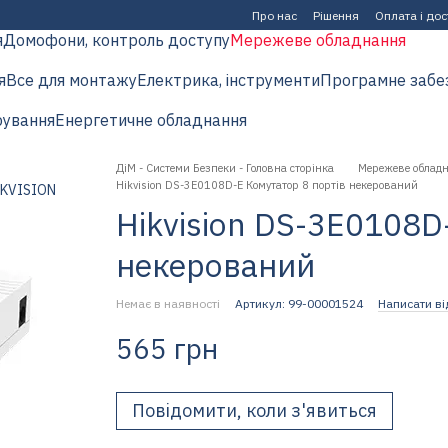
Про нас
Рішення
Оплата і до
я
Домофони, контроль доступу
Мережеве обладнання
я
Все для монтажу
Електрика, інструменти
Програмне забе
рування
Енергетичне обладнання
ДіМ - Системи Безпеки - Головна сторінка
Мережеве облад
Hikvision DS-3E0108D-E Комутатор 8 портів некерований
Hikvision DS-3E0108D
некерований
Немає в наявності
Артикул: 99-00001524
Написати ві
565 грн
Повідомити, коли з'явиться